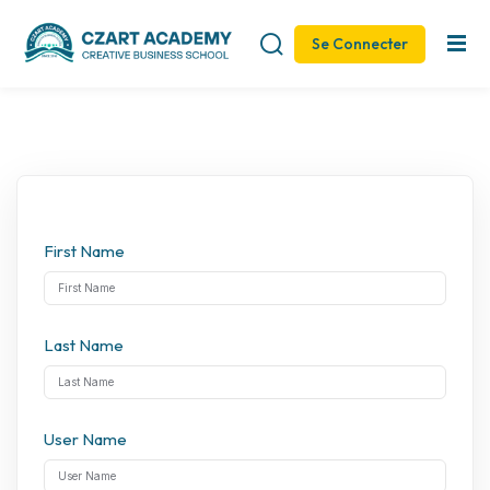
Se Connecter
Sign in
Sign up
Sign in
Don’t have an account?
Sign up
First Name
Last Name
Remember me
Lost your password?
User Name