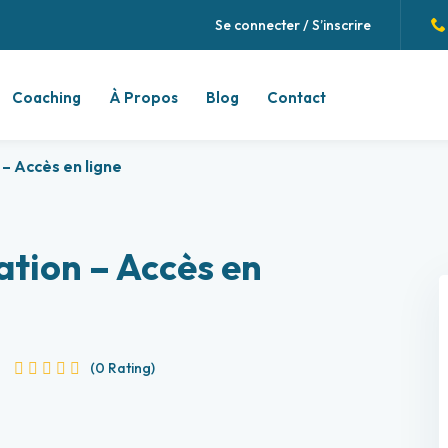
Se connecter / S’inscrire
Coaching
À Propos
Blog
Contact
– Accès en ligne
Sign in
Sign up
Sign in
ation – Accès en
Don’t have an account?
Sign up
(0 Rating)