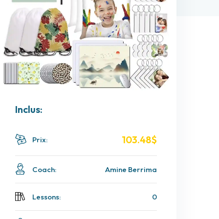
Inclus:
103
.48
$
Prix:
Coach:
Amine Berrima
Lessons:
0