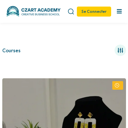
Se Connecter
Sign in
Sign up
Sign in
Don’t have an account?
Sign up
Courses
Remember me
Lost your password?