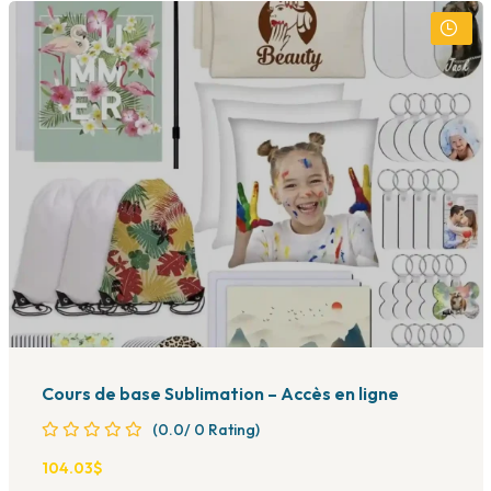
Cours de base Sublimation – Accès en ligne
(0.0/ 0 Rating)
104
.03
$