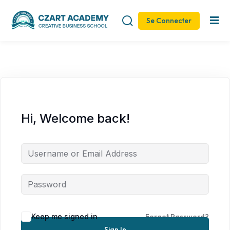
Se Connecter
Sign in
Sign up
Sign in
Don’t have an account?
Sign up
Hi, Welcome back!
Remember me
Lost your password?
Keep me signed in
Forgot Password?
Sign In