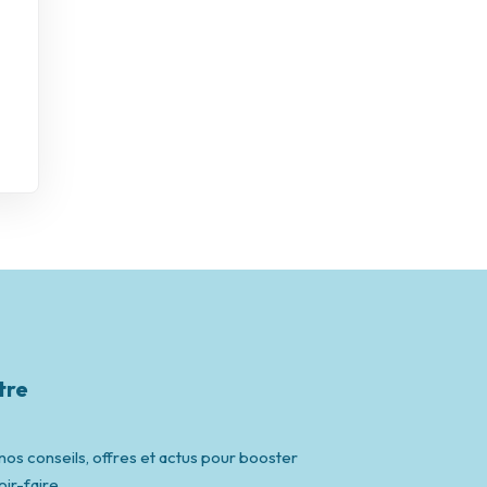
tre
os conseils, offres et actus pour booster
ir-faire.