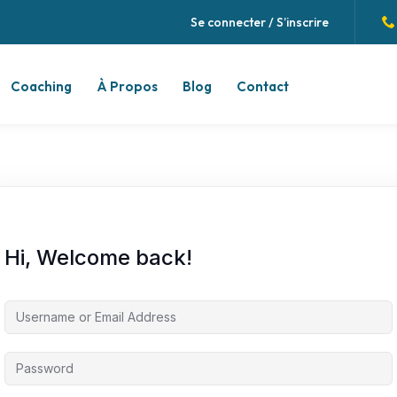
Se connecter / S’inscrire
Coaching
À Propos
Blog
Contact
Sign in
Sign up
Sign in
Hi, Welcome back!
Don’t have an account?
Sign up