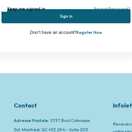
Keep me signed in
Forgot Password?
Sign In
Remember me
Lost your password?
Don't have an account?
Register Now
Contact
Infolet
Adresse Postale:
3737 Boul Crémazie
Recevez n
Est, Montréal,
QC H1Z 2K4 – Suite 205
votre savo