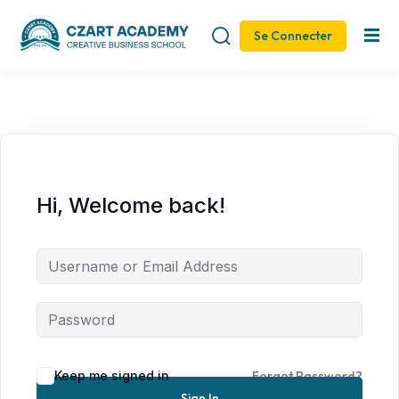
Se Connecter
Sign in
Sign up
Sign in
Don’t have an account?
Sign up
Hi, Welcome back!
Remember me
Lost your password?
Keep me signed in
Forgot Password?
Sign In