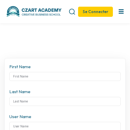
Se Connecter
Sign in
Sign up
Sign in
Don’t have an account?
Sign up
First Name
Last Name
Remember me
Lost your password?
User Name