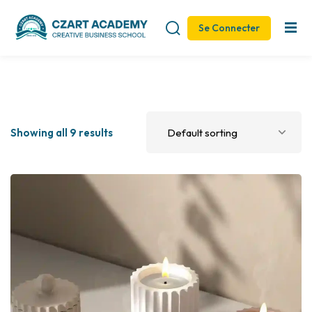
Se Connecter
Sign in
Sign up
Sign in
Don’t have an account?
Sign up
Showing all 9 results
Remember me
Lost your password?