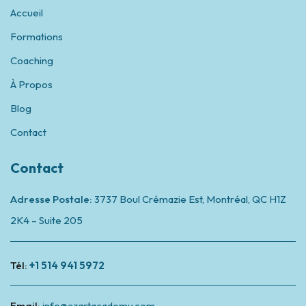
Accueil
Formations
Coaching
À Propos
Blog
Contact
Contact
Adresse Postale:
3737 Boul Crémazie Est, Montréal,
QC H1Z
2K4 – Suite 205
Tél:
+1 514 941 5972
Email:
info@czartacademy.com