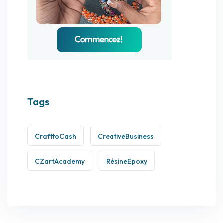
Tags
CrafttoCash
CreativeBusiness
CZartAcademy
RésineEpoxy