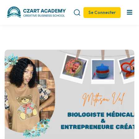
Se Connecter
Sign in
Sign up
Sign in
Don’t have an account?
Sign up
Remember me
Lost your password?