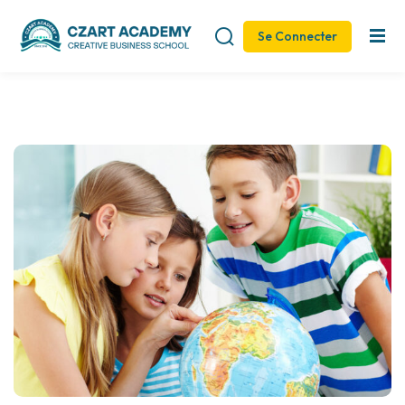
Se Connecter
Sign in
Sign up
Sign in
Don’t have an account?
Sign up
Remember me
Lost your password?