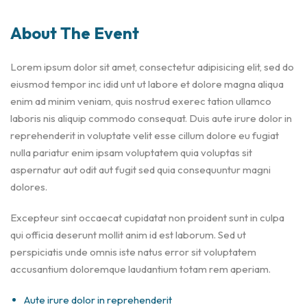
About The Event
Lorem ipsum dolor sit amet, consectetur adipisicing elit, sed do
eiusmod tempor inc idid unt ut labore et dolore magna aliqua
enim ad minim veniam, quis nostrud exerec tation ullamco
laboris nis aliquip commodo consequat. Duis aute irure dolor in
reprehenderit in voluptate velit esse cillum dolore eu fugiat
nulla pariatur enim ipsam voluptatem quia voluptas sit
aspernatur aut odit aut fugit sed quia consequuntur magni
dolores.
Excepteur sint occaecat cupidatat non proident sunt in culpa
qui officia deserunt mollit anim id est laborum. Sed ut
perspiciatis unde omnis iste natus error sit voluptatem
accusantium doloremque laudantium totam rem aperiam.
Aute irure dolor in reprehenderit