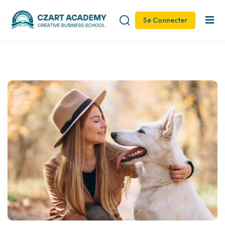
Se Connecter
Sign in
Sign up
Sign in
Don’t have an account?
Sign up
Remember me
Lost your password?