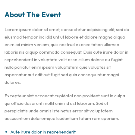
About The Event
Lorem ipsum dolor sit amet, consectetur adipisicing elit, sed do
eiusmod tempor inc idid unt ut labore et dolore magna aliqua
enim ad minim veniam, quis nostrud exerec tation ullamco
laboris nis aliquip commodo consequat. Duis aute irure dolor in
reprehenderit in voluptate velit esse cillum dolore eu fugiat
nulla pariatur enim ipsam voluptatem quia voluptas sit
aspernatur aut odit aut fugit sed quia consequuntur magni
dolores.
Excepteur sint occaecat cupidatat non proident sunt in culpa
qui officia deserunt mollit anim id est laborum. Sed ut
perspiciatis unde omnis iste natus error sit voluptatem
accusantium doloremque laudantium totam rem aperiam.
Aute irure dolor in reprehenderit