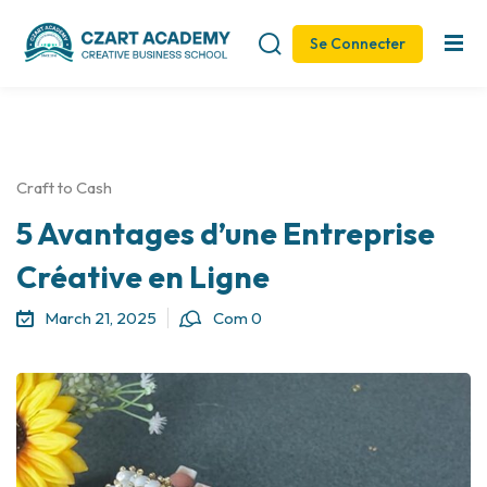
Se Connecter
Sign in
Sign up
Sign in
Don’t have an account?
Sign up
Craft to Cash
5 Avantages d’une Entreprise
Créative en Ligne
March 21, 2025
Com 0
Remember me
Lost your password?