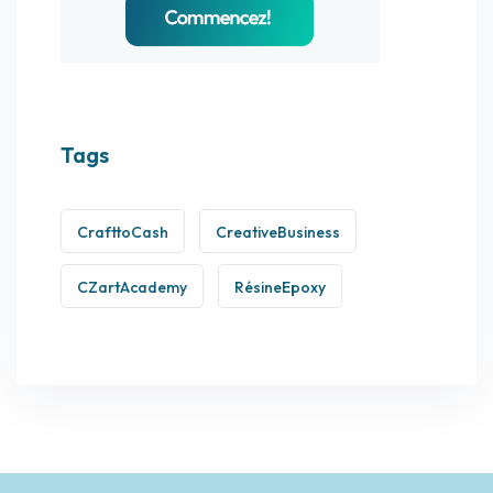
Tags
CrafttoCash
CreativeBusiness
CZartAcademy
RésineEpoxy