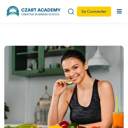
Se Connecter
Sign in
Sign up
Sign in
Don’t have an account?
Sign up
Remember me
Lost your password?