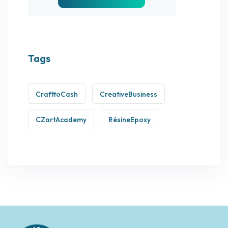
Tags
CrafttoCash
CreativeBusiness
CZartAcademy
RésineEpoxy